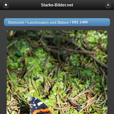
Starke-Bilder.net
Startseite
/
Landscapes and Nature
/
D81 1480