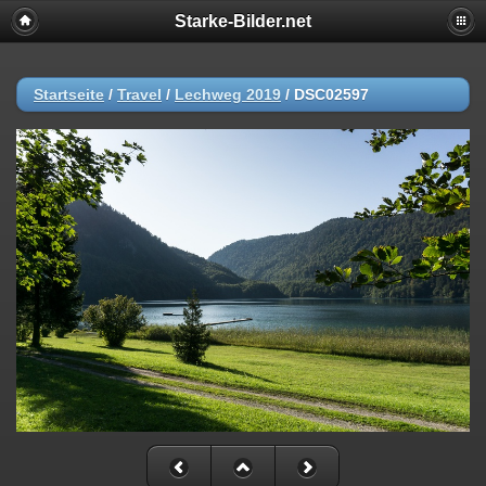
Starke-Bilder.net
Startseite
/
Travel
/
Lechweg 2019
/
DSC02597