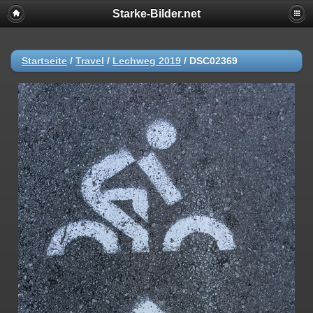
Starke-Bilder.net
Startseite
/
Travel
/
Lechweg 2019
/
DSC02369