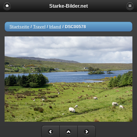
Starke-Bilder.net
Startseite
/
Travel
/
Irland
/
DSC00578